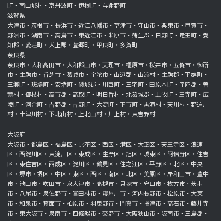
町・南山城村・京丹波町・伊根町・与謝野町
滋賀県
大津市・彦根市・長浜市・近江八幡市・草津市・守山市・栗東市・甲賀市・
野洲市・湖南市・高島市・東近江市・米原市・蒲生郡・日野町・竜王町・愛
知郡・愛荘町・犬上郡・豊郷町・甲良町・多賀町
奈良県
奈良市・大和高田市・大和郡山市・天理市・橿原市・桜井市・五條市・御所
市・生駒市・香芝市・葛城市・宇陀市・山辺郡・山添村・生駒郡・平群町・
三郷町・斑鳩町・安堵町・磯城郡・川西町・三宅町・田原本町・宇陀郡・曽
爾村・御杖村・高市郡・高取町・明日香村・北葛城郡・上牧町・王寺町・広
陵町・河合町・吉野郡・吉野町・大淀町・下市町・黒滝村・天川村・野迫川
村・十津川村・下北山村・上北山村・川上村・東吉野村
大阪府
大阪市・都島区・福島区・此花区・西区・港区・大正区・天王寺区・浪速
区・西淀川区・東淀川区・東成区・生野区・旭区・城東区・阿倍野区・住吉
区・東住吉区・西成区・淀川区・鶴見区・住之江区・平野区・北区・中央
区・堺市・堺区・中区・東区・西区・南区・北区・美原区・岸和田市・豊中
市・池田市・吹田市・泉大津市・高槻市・貝塚市・守口市・枚方市・茨木
市・八尾市・泉佐野市・富田林市・寝屋川市・河内長野市・松原市・大東
市・和泉市・箕面市・柏原市・羽曳野市・門真市・摂津市・高石市・藤井寺
市・東大阪市・泉南市・四條畷市・交野市・大阪狭山市・阪南市・三島郡・