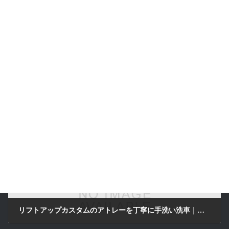
前の記事
ダイハツ ムーヴ｜経年劣化した未塗装樹脂パーツを復活｜京田辺市のLustroS Auto Detailing Service 滋賀県より来店
2025年5月6日
次の記事
リフトアップカスタムのアトレーを丁寧に手洗い洗車｜京田辺市 LustroS Auto Detailing Service 京都府京田辺市より来店