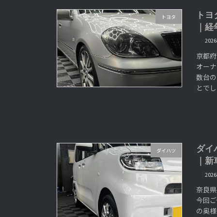
トヨ
トヨタ
｜経
202
京都府
オーナ
数台の
とでし
ダイ
ダイハツ
｜新
202
奈良県
今回ご
の奥様