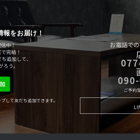
ジ
ジ
情報をお届け！
お電話での
配信中！
Eで完結！
だち追加して、
077
がろう。
090
ご予約受付
ップして友だち追加できます。
L