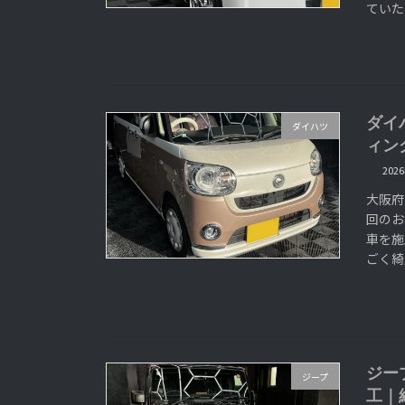
ていた
ダイ
ダイハツ
ィン
202
大阪府
回のお
車を施
ごく綺
ジー
ジープ
工｜