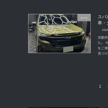
スバ
スバル
車・
202
京都府
た。 
をご検
見つけ
投
固
1
定
稿
ペ
ー
の