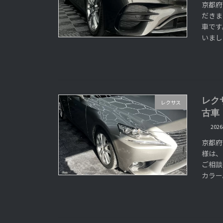
京都府
だきま
車です
いまし
レク
レクサス
古車
202
京都府
様は、
ご相談
カラー