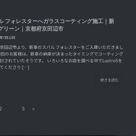
ル フォレスターへガラスコーティング施工｜新
グリーン｜京都府京田辺市
6年7月12日
京田辺市より、新車のスバル フォレスターをご入庫いただきまし
今回のお客様は、新車の納車が決まったタイミングでコーティング
討されていたそうです。 いろいろなお店を調べる中でLustroSを
てくださり […]
続きを読む
固
固
2
…
5
»
定
定
ペ
ペ
ー
ー