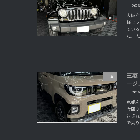
202
大阪府
様はラ
ている
た。 
三菱
三菱
ージ
202
京都府
今回の
討され
で乗り