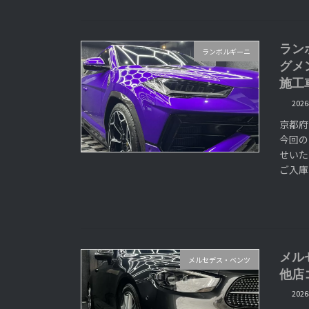
ラン
ランボルギーニ
グメ
施工
202
京都府
今回の
せいた
ご入庫
メル
メルセデス・ベンツ
他店
202