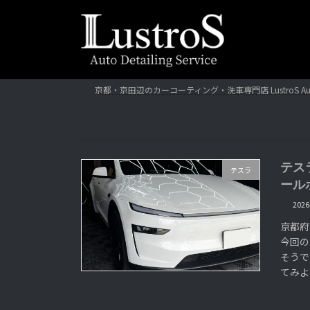
コ
ナ
ン
ビ
テ
ゲ
ン
ー
ツ
シ
へ
ョ
京都・京田辺のカーコーティング・洗車専門店 LustroS Au
ス
ン
キ
に
ッ
移
プ
動
テス
テスラ
ール
202
京都府
今回の
そうで
てみよ