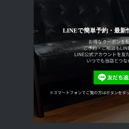
ジ
ペ
ー
ジ
LINEで簡単予約・
最新
送
お得なクーポンを
ご予約・ご相談もLIN
り
LINE公式アカウントを友
いつでも当店とつな
※スマートフォンでご覧の方はボタンを
タ