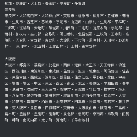
知郡・愛荘町・犬上郡・豊郷町・甲良町・多賀町
奈良県
奈良市・大和高田市・大和郡山市・天理市・橿原市・桜井市・五條市・御所
市・生駒市・香芝市・葛城市・宇陀市・山辺郡・山添村・生駒郡・平群町・
三郷町・斑鳩町・安堵町・磯城郡・川西町・三宅町・田原本町・宇陀郡・曽
爾村・御杖村・高市郡・高取町・明日香村・北葛城郡・上牧町・王寺町・広
陵町・河合町・吉野郡・吉野町・大淀町・下市町・黒滝村・天川村・野迫川
村・十津川村・下北山村・上北山村・川上村・東吉野村
大阪府
大阪市・都島区・福島区・此花区・西区・港区・大正区・天王寺区・浪速
区・西淀川区・東淀川区・東成区・生野区・旭区・城東区・阿倍野区・住吉
区・東住吉区・西成区・淀川区・鶴見区・住之江区・平野区・北区・中央
区・堺市・堺区・中区・東区・西区・南区・北区・美原区・岸和田市・豊中
市・池田市・吹田市・泉大津市・高槻市・貝塚市・守口市・枚方市・茨木
市・八尾市・泉佐野市・富田林市・寝屋川市・河内長野市・松原市・大東
市・和泉市・箕面市・柏原市・羽曳野市・門真市・摂津市・高石市・藤井寺
市・東大阪市・泉南市・四條畷市・交野市・大阪狭山市・阪南市・三島郡・
島本町・豊能郡・豊能町・能勢町・泉北郡・忠岡町・泉南郡・熊取町・田尻
町・岬町・南河内郡・太子町・河南町・千早赤阪村