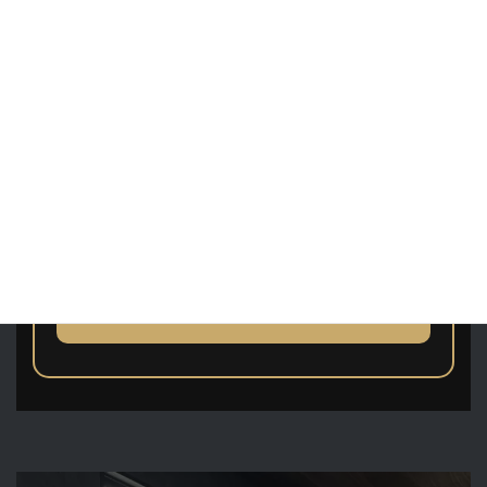
選択内容
推定施工日数
2〜3日
推奨メンテナンス
年1回
LINEで相談する