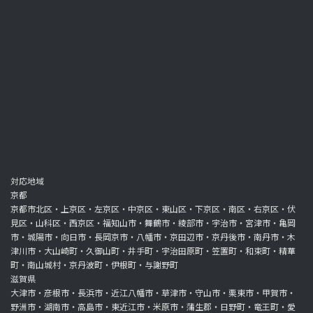
対応地域
京都
京都市北区・上京区・左京区・中京区・東山区・下京区・南区・右京区・伏
見区・山科区・西京区・福知山市・舞鶴市・綾部市・宇治市・宮津市・亀岡
市・城陽市・向日市・長岡京市・八幡市・京田辺市・京丹後市・南丹市・木
津川市・大山崎町・久御山町・井手町・宇治田原町・笠置町・和束町・精華
町・南山城村・京丹波町・伊根町・与謝野町
滋賀県
大津市・彦根市・長浜市・近江八幡市・草津市・守山市・栗東市・甲賀市・
野洲市・湖南市・高島市・東近江市・米原市・蒲生郡・日野町・竜王町・愛