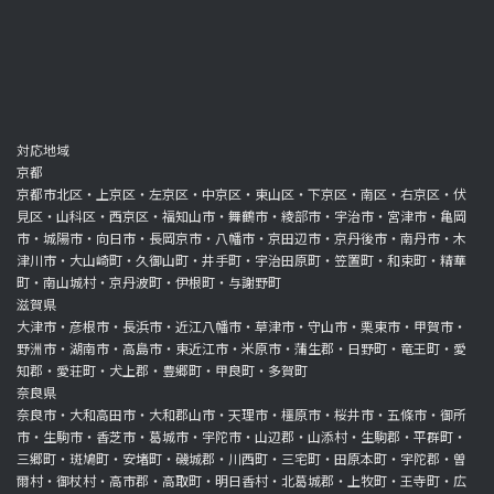
対応地域
京都
京都市北区・上京区・左京区・中京区・東山区・下京区・南区・右京区・伏
見区・山科区・西京区・福知山市・舞鶴市・綾部市・宇治市・宮津市・亀岡
市・城陽市・向日市・長岡京市・八幡市・京田辺市・京丹後市・南丹市・木
津川市・大山崎町・久御山町・井手町・宇治田原町・笠置町・和束町・精華
町・南山城村・京丹波町・伊根町・与謝野町
滋賀県
大津市・彦根市・長浜市・近江八幡市・草津市・守山市・栗東市・甲賀市・
野洲市・湖南市・高島市・東近江市・米原市・蒲生郡・日野町・竜王町・愛
知郡・愛荘町・犬上郡・豊郷町・甲良町・多賀町
奈良県
奈良市・大和高田市・大和郡山市・天理市・橿原市・桜井市・五條市・御所
市・生駒市・香芝市・葛城市・宇陀市・山辺郡・山添村・生駒郡・平群町・
三郷町・斑鳩町・安堵町・磯城郡・川西町・三宅町・田原本町・宇陀郡・曽
爾村・御杖村・高市郡・高取町・明日香村・北葛城郡・上牧町・王寺町・広