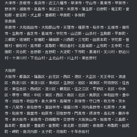
大津市・彦根市・長浜市・近江八幡市・草津市・守山市・栗東市・甲賀市・
野洲市・湖南市・高島市・東近江市・米原市・蒲生郡・日野町・竜王町・愛
知郡・愛荘町・犬上郡・豊郷町・甲良町・多賀町
奈良県
奈良市・大和高田市・大和郡山市・天理市・橿原市・桜井市・五條市・御所
市・生駒市・香芝市・葛城市・宇陀市・山辺郡・山添村・生駒郡・平群町・
三郷町・斑鳩町・安堵町・磯城郡・川西町・三宅町・田原本町・宇陀郡・曽
爾村・御杖村・高市郡・高取町・明日香村・北葛城郡・上牧町・王寺町・広
陵町・河合町・吉野郡・吉野町・大淀町・下市町・黒滝村・天川村・野迫川
村・十津川村・下北山村・上北山村・川上村・東吉野村
大阪府
大阪市・都島区・福島区・此花区・西区・港区・大正区・天王寺区・浪速
区・西淀川区・東淀川区・東成区・生野区・旭区・城東区・阿倍野区・住吉
区・東住吉区・西成区・淀川区・鶴見区・住之江区・平野区・北区・中央
区・堺市・堺区・中区・東区・西区・南区・北区・美原区・岸和田市・豊中
市・池田市・吹田市・泉大津市・高槻市・貝塚市・守口市・枚方市・茨木
市・八尾市・泉佐野市・富田林市・寝屋川市・河内長野市・松原市・大東
市・和泉市・箕面市・柏原市・羽曳野市・門真市・摂津市・高石市・藤井寺
市・東大阪市・泉南市・四條畷市・交野市・大阪狭山市・阪南市・三島郡・
島本町・豊能郡・豊能町・能勢町・泉北郡・忠岡町・泉南郡・熊取町・田尻
町・岬町・南河内郡・太子町・河南町・千早赤阪村