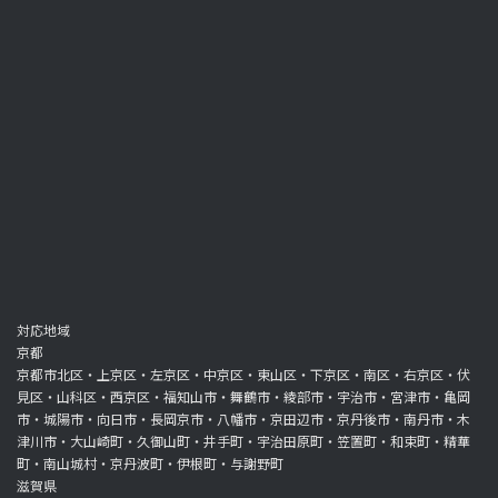
対応地域
京都
京都市北区・上京区・左京区・中京区・東山区・下京区・南区・右京区・伏
見区・山科区・西京区・福知山市・舞鶴市・綾部市・宇治市・宮津市・亀岡
市・城陽市・向日市・長岡京市・八幡市・京田辺市・京丹後市・南丹市・木
津川市・大山崎町・久御山町・井手町・宇治田原町・笠置町・和束町・精華
町・南山城村・京丹波町・伊根町・与謝野町
滋賀県