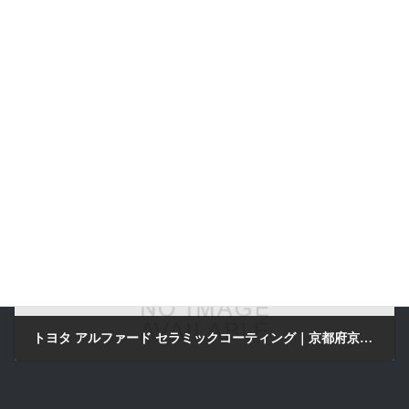
ショーカー仕上げ！ペーパー掛けからの本格鏡面研磨｜京田辺市のLustroS Auto Detailing Service
2025年5月20日
次の記事
トヨタ アルファード セラミックコーティング｜京都府京田辺市 LustroS Auto Detailing Service 京都府宇治市より来店
2025年5月21日