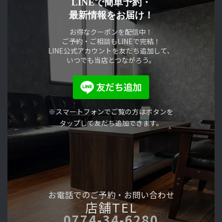
LINEで簡単予約・
最新情報をお届け！
お得なクーポンを配信中！
ご予約・ご相談もLINEで完結！
LINE公式アカウントを友だち追加して、
いつでも当店とつながろう。
※スマートフォンでご覧の方はボタンを
タップして友だち追加できます。
お電話でのご予約・
お問い合わせ
店舗TEL
0774-34-6280