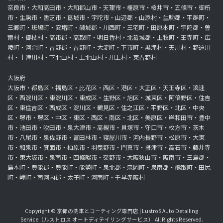
奈良市・大和高田市・大和郡山市・天理市・橿原市・桜井市・五條市・御所
市・生駒市・香芝市・葛城市・宇陀市・山辺郡・山添村・生駒郡・平群町・
三郷町・斑鳩町・安堵町・磯城郡・川西町・三宅町・田原本町・宇陀郡・曽
爾村・御杖村・高市郡・高取町・明日香村・北葛城郡・上牧町・王寺町・広
陵町・河合町・吉野郡・吉野町・大淀町・下市町・黒滝村・天川村・野迫川
村・十津川村・下北山村・上北山村・川上村・東吉野村
大阪府
大阪市・都島区・福島区・此花区・西区・港区・大正区・天王寺区・浪速
区・西淀川区・東淀川区・東成区・生野区・旭区・城東区・阿倍野区・住吉
区・東住吉区・西成区・淀川区・鶴見区・住之江区・平野区・北区・中央
区・堺市・堺区・中区・東区・西区・南区・北区・美原区・岸和田市・豊中
市・池田市・吹田市・泉大津市・高槻市・貝塚市・守口市・枚方市・茨木
市・八尾市・泉佐野市・富田林市・寝屋川市・河内長野市・松原市・大東
市・和泉市・箕面市・柏原市・羽曳野市・門真市・摂津市・高石市・藤井寺
市・東大阪市・泉南市・四條畷市・交野市・大阪狭山市・阪南市・三島郡・
島本町・豊能郡・豊能町・能勢町・泉北郡・忠岡町・泉南郡・熊取町・田尻
町・岬町・南河内郡・太子町・河南町・千早赤阪村
Copyright © 京都の洗車とコーティング専門店 | LustroS Auto Detailing
Service（ルストロス オートディテイリングサービス） All Rights Reserved.