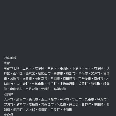
対応地域
京都
京都市北区・上京区・左京区・中京区・東山区・下京区・南区・右京区・伏
見区・山科区・西京区・福知山市・舞鶴市・綾部市・宇治市・宮津市・亀岡
市・城陽市・向日市・長岡京市・八幡市・京田辺市・京丹後市・南丹市・木
津川市・大山崎町・久御山町・井手町・宇治田原町・笠置町・和束町・精華
町・南山城村・京丹波町・伊根町・与謝野町
滋賀県
大津市・彦根市・長浜市・近江八幡市・草津市・守山市・栗東市・甲賀市・
野洲市・湖南市・高島市・東近江市・米原市・蒲生郡・日野町・竜王町・愛
知郡・愛荘町・犬上郡・豊郷町・甲良町・多賀町
奈良県