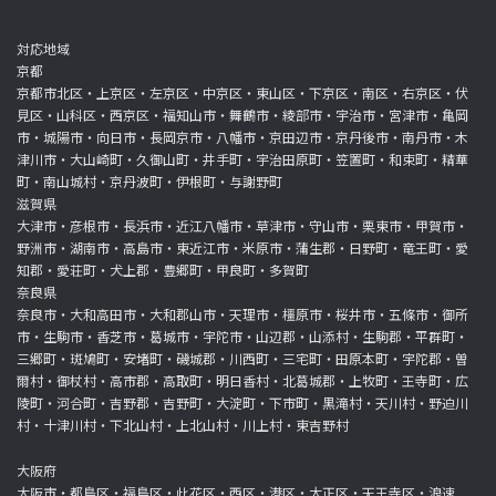
対応地域
京都
京都市北区・上京区・左京区・中京区・東山区・下京区・南区・右京区・伏
見区・山科区・西京区・福知山市・舞鶴市・綾部市・宇治市・宮津市・亀岡
市・城陽市・向日市・長岡京市・八幡市・京田辺市・京丹後市・南丹市・木
津川市・大山崎町・久御山町・井手町・宇治田原町・笠置町・和束町・精華
町・南山城村・京丹波町・伊根町・与謝野町
滋賀県
大津市・彦根市・長浜市・近江八幡市・草津市・守山市・栗東市・甲賀市・
野洲市・湖南市・高島市・東近江市・米原市・蒲生郡・日野町・竜王町・愛
知郡・愛荘町・犬上郡・豊郷町・甲良町・多賀町
奈良県
奈良市・大和高田市・大和郡山市・天理市・橿原市・桜井市・五條市・御所
市・生駒市・香芝市・葛城市・宇陀市・山辺郡・山添村・生駒郡・平群町・
三郷町・斑鳩町・安堵町・磯城郡・川西町・三宅町・田原本町・宇陀郡・曽
爾村・御杖村・高市郡・高取町・明日香村・北葛城郡・上牧町・王寺町・広
陵町・河合町・吉野郡・吉野町・大淀町・下市町・黒滝村・天川村・野迫川
村・十津川村・下北山村・上北山村・川上村・東吉野村
大阪府
大阪市・都島区・福島区・此花区・西区・港区・大正区・天王寺区・浪速