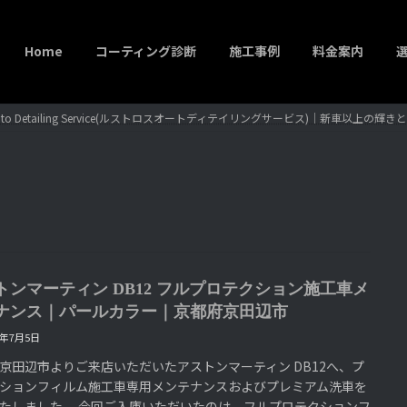
Home
コーティング診断
施工事例
料金案内
to Detailing Service(ルストロスオートディテイリングサービス)｜新車以上の
トンマーティン DB12 フルプロテクション施工車メ
ナンス｜パールカラー｜京都府京田辺市
6年7月5日
京田辺市よりご来店いただいたアストンマーティン DB12へ、プ
ションフィルム施工車専用メンテナンスおよびプレミアム洗車を
たしました。 今回ご入庫いただいたのは、フルプロテクションフ