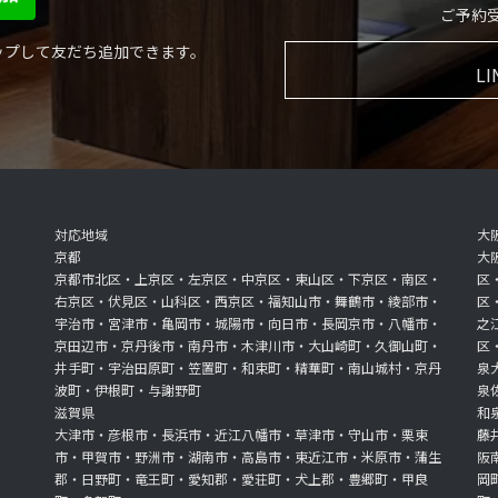
ご予約受付
ップして友だち追加できます。
L
対応地域
大
京都
大
京都市北区・上京区・左京区・中京区・東山区・下京区・南区・
区
右京区・伏見区・山科区・西京区・福知山市・舞鶴市・綾部市・
区
宇治市・宮津市・亀岡市・城陽市・向日市・長岡京市・八幡市・
之
京田辺市・京丹後市・南丹市・木津川市・大山崎町・久御山町・
区
井手町・宇治田原町・笠置町・和束町・精華町・南山城村・京丹
泉
波町・伊根町・与謝野町
泉
滋賀県
和
大津市・彦根市・長浜市・近江八幡市・草津市・守山市・栗東
藤
市・甲賀市・野洲市・湖南市・高島市・東近江市・米原市・蒲生
阪
郡・日野町・竜王町・愛知郡・愛荘町・犬上郡・豊郷町・甲良
岡