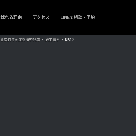
選ばれる理由
アクセス
LINEで相談・予約
輝きと資産価値を守る精密研磨
施工事例
DB12