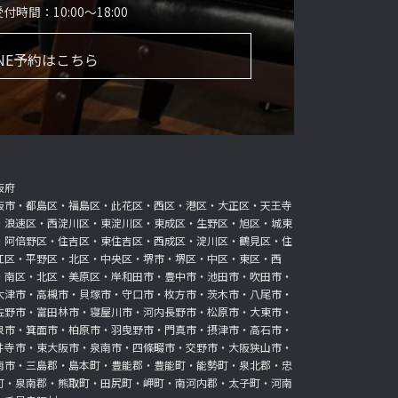
時間：10:00～18:00
INE予約はこちら
阪府
阪市・都島区・福島区・此花区・西区・港区・大正区・天王寺
・浪速区・西淀川区・東淀川区・東成区・生野区・旭区・城東
・阿倍野区・住吉区・東住吉区・西成区・淀川区・鶴見区・住
江区・平野区・北区・中央区・堺市・堺区・中区・東区・西
・南区・北区・美原区・岸和田市・豊中市・池田市・吹田市・
大津市・高槻市・貝塚市・守口市・枚方市・茨木市・八尾市・
佐野市・富田林市・寝屋川市・河内長野市・松原市・大東市・
泉市・箕面市・柏原市・羽曳野市・門真市・摂津市・高石市・
井寺市・東大阪市・泉南市・四條畷市・交野市・大阪狭山市・
南市・三島郡・島本町・豊能郡・豊能町・能勢町・泉北郡・忠
町・泉南郡・熊取町・田尻町・岬町・南河内郡・太子町・河南