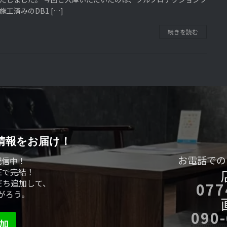
施工済みのDB1 […]
続きを読む
情報をお届け！
お電話での
配信中！
Eで完結！
だち追加して、
077
がろう。
090