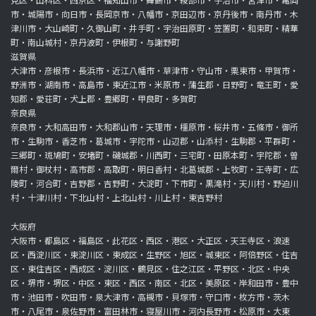
市・城陽市・向日市・長岡京市・八幡市・京田辺市・京丹後市・南丹市・木
津川市・大山崎町・久御山町・井手町・宇治田原町・笠置町・和束町・精華
町・南山城村・京丹波町・伊根町・与謝野町
滋賀県
大津市・彦根市・長浜市・近江八幡市・草津市・守山市・栗東市・甲賀市・
野洲市・湖南市・高島市・東近江市・米原市・蒲生郡・日野町・竜王町・愛
知郡・愛荘町・犬上郡・豊郷町・甲良町・多賀町
奈良県
奈良市・大和高田市・大和郡山市・天理市・橿原市・桜井市・五條市・御所
市・生駒市・香芝市・葛城市・宇陀市・山辺郡・山添村・生駒郡・平群町・
三郷町・斑鳩町・安堵町・磯城郡・川西町・三宅町・田原本町・宇陀郡・曽
爾村・御杖村・高市郡・高取町・明日香村・北葛城郡・上牧町・王寺町・広
陵町・河合町・吉野郡・吉野町・大淀町・下市町・黒滝村・天川村・野迫川
村・十津川村・下北山村・上北山村・川上村・東吉野村
大阪府
大阪市・都島区・福島区・此花区・西区・港区・大正区・天王寺区・浪速
区・西淀川区・東淀川区・東成区・生野区・旭区・城東区・阿倍野区・住吉
区・東住吉区・西成区・淀川区・鶴見区・住之江区・平野区・北区・中央
区・堺市・堺区・中区・東区・西区・南区・北区・美原区・岸和田市・豊中
市・池田市・吹田市・泉大津市・高槻市・貝塚市・守口市・枚方市・茨木
市・八尾市・泉佐野市・富田林市・寝屋川市・河内長野市・松原市・大東