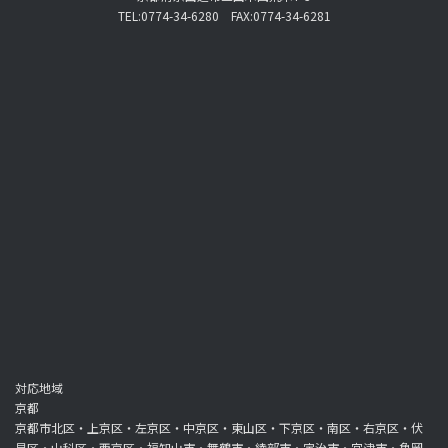
TEL:0774-34-6280 FAX:0774-34-6281
対応地域
京都
京都市北区・上京区・左京区・中京区・東山区・下京区・南区・右京区・伏
見区・山科区・西京区・福知山市・舞鶴市・綾部市・宇治市・宮津市・亀岡