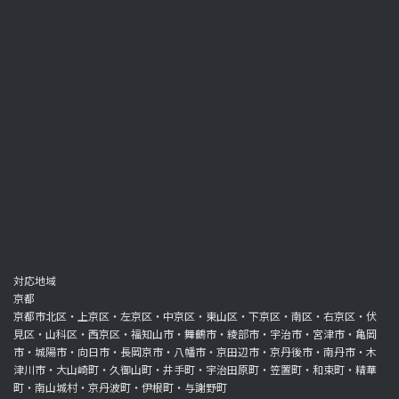
対応地域
京都
京都市北区・上京区・左京区・中京区・東山区・下京区・南区・右京区・伏
見区・山科区・西京区・福知山市・舞鶴市・綾部市・宇治市・宮津市・亀岡
市・城陽市・向日市・長岡京市・八幡市・京田辺市・京丹後市・南丹市・木
津川市・大山崎町・久御山町・井手町・宇治田原町・笠置町・和束町・精華
町・南山城村・京丹波町・伊根町・与謝野町