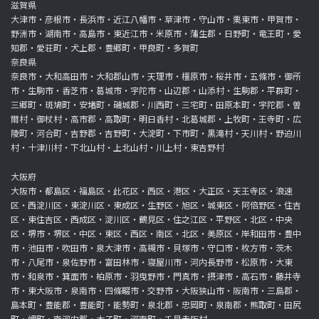
滋賀県
大津市・彦根市・長浜市・近江八幡市・草津市・守山市・栗東市・甲賀市・
野洲市・湖南市・高島市・東近江市・米原市・蒲生郡・日野町・竜王町・愛
知郡・愛荘町・犬上郡・豊郷町・甲良町・多賀町
奈良県
奈良市・大和高田市・大和郡山市・天理市・橿原市・桜井市・五條市・御所
市・生駒市・香芝市・葛城市・宇陀市・山辺郡・山添村・生駒郡・平群町・
三郷町・斑鳩町・安堵町・磯城郡・川西町・三宅町・田原本町・宇陀郡・曽
爾村・御杖村・高市郡・高取町・明日香村・北葛城郡・上牧町・王寺町・広
陵町・河合町・吉野郡・吉野町・大淀町・下市町・黒滝村・天川村・野迫川
村・十津川村・下北山村・上北山村・川上村・東吉野村
大阪府
大阪市・都島区・福島区・此花区・西区・港区・大正区・天王寺区・浪速
区・西淀川区・東淀川区・東成区・生野区・旭区・城東区・阿倍野区・住吉
区・東住吉区・西成区・淀川区・鶴見区・住之江区・平野区・北区・中央
区・堺市・堺区・中区・東区・西区・南区・北区・美原区・岸和田市・豊中
市・池田市・吹田市・泉大津市・高槻市・貝塚市・守口市・枚方市・茨木
市・八尾市・泉佐野市・富田林市・寝屋川市・河内長野市・松原市・大東
市・和泉市・箕面市・柏原市・羽曳野市・門真市・摂津市・高石市・藤井寺
市・東大阪市・泉南市・四條畷市・交野市・大阪狭山市・阪南市・三島郡・
島本町・豊能郡・豊能町・能勢町・泉北郡・忠岡町・泉南郡・熊取町・田尻
町・岬町・南河内郡・太子町・河南町・千早赤阪村