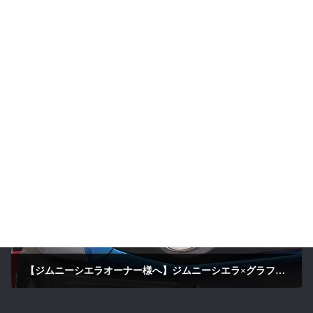
【ランボルギーニ×京都サンガ】アヴェンタドールSVJ＆ウルス入庫。最高峰の2台を守り抜く「ハイブリッド・メンテナンス」の全貌 LustroS Auto Detailing Service 京田辺 京都より来店
2026年1月16日
次の記事
【ジムニーシエラオーナー様へ】ジムニーシエラ×グラフェン施工から3ヶ月。「県境を越えてでも任せたい」理由がこの輝きにある。LustroS Auto Detailing Service 京田辺 京都 【滋賀からご来店】
2026年1月19日