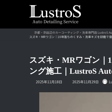
コ
ナ
ン
ビ
テ
ゲ
ン
ー
ツ
シ
へ
ョ
京都・京田辺のカーコーティング・洗車専門店 LustroS Au
スズキ・MRワゴン｜10年落ちのくすみ・洗車キズを研磨で復活｜コーティン
ス
ン
キ
に
ッ
移
プ
動
スズキ・MRワゴン｜
ング施工｜LustroS Auto 
最
2025年11月18日
2025年11月29日
L
終
更
新
日
時
: