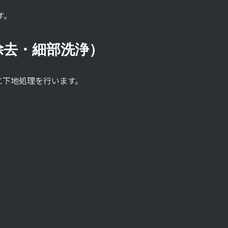
す。
除去・細部洗浄）
に下地処理を行います。
、