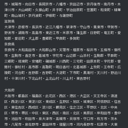
市・城陽市・向日市・長岡京市・八幡市・京田辺市・京丹後市・南丹市・木
津川市・大山崎町・久御山町・井手町・宇治田原町・笠置町・和束町・精華
町・南山城村・京丹波町・伊根町・与謝野町
滋賀県
大津市・彦根市・長浜市・近江八幡市・草津市・守山市・栗東市・甲賀市・
野洲市・湖南市・高島市・東近江市・米原市・蒲生郡・日野町・竜王町・愛
知郡・愛荘町・犬上郡・豊郷町・甲良町・多賀町
奈良県
奈良市・大和高田市・大和郡山市・天理市・橿原市・桜井市・五條市・御所
市・生駒市・香芝市・葛城市・宇陀市・山辺郡・山添村・生駒郡・平群町・
三郷町・斑鳩町・安堵町・磯城郡・川西町・三宅町・田原本町・宇陀郡・曽
爾村・御杖村・高市郡・高取町・明日香村・北葛城郡・上牧町・王寺町・広
陵町・河合町・吉野郡・吉野町・大淀町・下市町・黒滝村・天川村・野迫川
村・十津川村・下北山村・上北山村・川上村・東吉野村
大阪府
大阪市・都島区・福島区・此花区・西区・港区・大正区・天王寺区・浪速
区・西淀川区・東淀川区・東成区・生野区・旭区・城東区・阿倍野区・住吉
区・東住吉区・西成区・淀川区・鶴見区・住之江区・平野区・北区・中央
区・堺市・堺区・中区・東区・西区・南区・北区・美原区・岸和田市・豊中
市・池田市・吹田市・泉大津市・高槻市・貝塚市・守口市・枚方市・茨木
市・八尾市・泉佐野市・富田林市・寝屋川市・河内長野市・松原市・大東