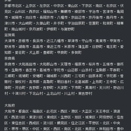
京都市北区・上京区・左京区・中京区・東山区・下京区・南区・右京区・伏
見区・山科区・西京区・福知山市・舞鶴市・綾部市・宇治市・宮津市・亀岡
市・城陽市・向日市・長岡京市・八幡市・京田辺市・京丹後市・南丹市・木
津川市・大山崎町・久御山町・井手町・宇治田原町・笠置町・和束町・精華
町・南山城村・京丹波町・伊根町・与謝野町
滋賀県
大津市・彦根市・長浜市・近江八幡市・草津市・守山市・栗東市・甲賀市・
野洲市・湖南市・高島市・東近江市・米原市・蒲生郡・日野町・竜王町・愛
知郡・愛荘町・犬上郡・豊郷町・甲良町・多賀町
奈良県
奈良市・大和高田市・大和郡山市・天理市・橿原市・桜井市・五條市・御所
市・生駒市・香芝市・葛城市・宇陀市・山辺郡・山添村・生駒郡・平群町・
三郷町・斑鳩町・安堵町・磯城郡・川西町・三宅町・田原本町・宇陀郡・曽
爾村・御杖村・高市郡・高取町・明日香村・北葛城郡・上牧町・王寺町・広
陵町・河合町・吉野郡・吉野町・大淀町・下市町・黒滝村・天川村・野迫川
村・十津川村・下北山村・上北山村・川上村・東吉野村
大阪府
大阪市・都島区・福島区・此花区・西区・港区・大正区・天王寺区・浪速
区・西淀川区・東淀川区・東成区・生野区・旭区・城東区・阿倍野区・住吉
区・東住吉区・西成区・淀川区・鶴見区・住之江区・平野区・北区・中央
区・堺市・堺区・中区・東区・西区・南区・北区・美原区・岸和田市・豊中