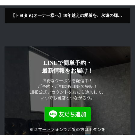
【トヨタ iQオーナー様へ】10年越えの愛着を、永遠の輝きへ。絶版名車を救う「精密研磨」と「セラミック」の若返り術 LustroS Auto Detailing Service 京田辺 京都より来店
2026年2月8日
LINEで簡単予約・
最新情報をお届け！
お得なクーポンを配信中！
ご予約・ご相談もLINEで完結！
LINE公式アカウントを友だち追加して、
いつでも当店とつながろう。
※スマートフォンでご覧の方はボタンを