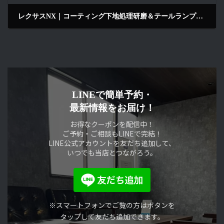
レクサスNX｜コーティング下地処理研磨＆テールランプ磨きで新車以上の艶へ｜LustroS Auto Detailing Service 京田辺
2025年11月5日
LINEで簡単予約・
最新情報をお届け！
お得なクーポンを配信中！
ご予約・ご相談もLINEで完結！
LINE公式アカウントを友だち追加して、
いつでも当店とつながろう。
※スマートフォンでご覧の方はボタンを
タップして友だち追加できます。