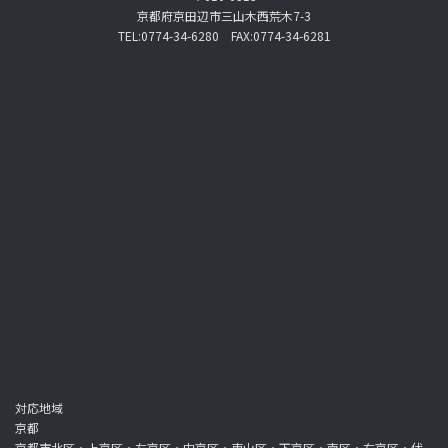
京都府京田辺市三山木西荒木7-3
TEL:0774-34-6280 FAX:0774-34-6281
対応地域
京都
京都市北区・上京区・左京区・中京区・東山区・下京区・南区・右京区・伏