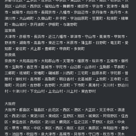
見区・山科区・西京区・福知山市・舞鶴市・綾部市・宇治市・宮津市・亀岡
市・城陽市・向日市・長岡京市・八幡市・京田辺市・京丹後市・南丹市・木
津川市・大山崎町・久御山町・井手町・宇治田原町・笠置町・和束町・精華
町・南山城村・京丹波町・伊根町・与謝野町
滋賀県
大津市・彦根市・長浜市・近江八幡市・草津市・守山市・栗東市・甲賀市・
野洲市・湖南市・高島市・東近江市・米原市・蒲生郡・日野町・竜王町・愛
知郡・愛荘町・犬上郡・豊郷町・甲良町・多賀町
奈良県
奈良市・大和高田市・大和郡山市・天理市・橿原市・桜井市・五條市・御所
市・生駒市・香芝市・葛城市・宇陀市・山辺郡・山添村・生駒郡・平群町・
三郷町・斑鳩町・安堵町・磯城郡・川西町・三宅町・田原本町・宇陀郡・曽
爾村・御杖村・高市郡・高取町・明日香村・北葛城郡・上牧町・王寺町・広
陵町・河合町・吉野郡・吉野町・大淀町・下市町・黒滝村・天川村・野迫川
村・十津川村・下北山村・上北山村・川上村・東吉野村
大阪府
大阪市・都島区・福島区・此花区・西区・港区・大正区・天王寺区・浪速
区・西淀川区・東淀川区・東成区・生野区・旭区・城東区・阿倍野区・住吉
区・東住吉区・西成区・淀川区・鶴見区・住之江区・平野区・北区・中央
区・堺市・堺区・中区・東区・西区・南区・北区・美原区・岸和田市・豊中
市・池田市・吹田市・泉大津市・高槻市・貝塚市・守口市・枚方市・茨木