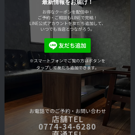
最新情報をお届け！
お得なクーポンを配信中！
ご予約・ご相談もLINEで完結！
LINE公式アカウントを友だち追加して、
いつでも当店とつながろう。
※スマートフォンでご覧の方はボタンを
タップして友だち追加できます。
お電話でのご予約・
お問い合わせ
店舗TEL
0774-34-6280
直通TEL