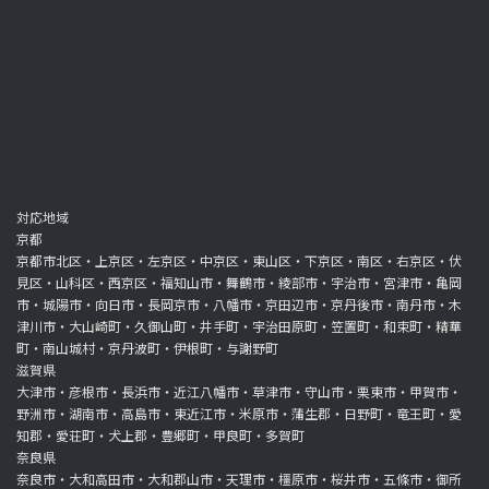
対応地域
京都
京都市北区・上京区・左京区・中京区・東山区・下京区・南区・右京区・伏
見区・山科区・西京区・福知山市・舞鶴市・綾部市・宇治市・宮津市・亀岡
市・城陽市・向日市・長岡京市・八幡市・京田辺市・京丹後市・南丹市・木
津川市・大山崎町・久御山町・井手町・宇治田原町・笠置町・和束町・精華
町・南山城村・京丹波町・伊根町・与謝野町
滋賀県
大津市・彦根市・長浜市・近江八幡市・草津市・守山市・栗東市・甲賀市・
野洲市・湖南市・高島市・東近江市・米原市・蒲生郡・日野町・竜王町・愛
知郡・愛荘町・犬上郡・豊郷町・甲良町・多賀町
奈良県
奈良市・大和高田市・大和郡山市・天理市・橿原市・桜井市・五條市・御所