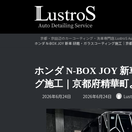
コ
ナ
ン
ビ
テ
ゲ
ン
ー
ツ
シ
へ
ョ
京都・京田辺のカーコーティング・洗車専門店 LustroS Au
ホンダ N-BOX JOY 新車 研磨・ガラスコーティング施工｜
ス
ン
キ
に
ッ
移
プ
動
ホンダ N-BOX JO
グ施工｜京都府精華町
最
2026年6月24日
2026年6月24日
Lust
終
更
新
日
時
: