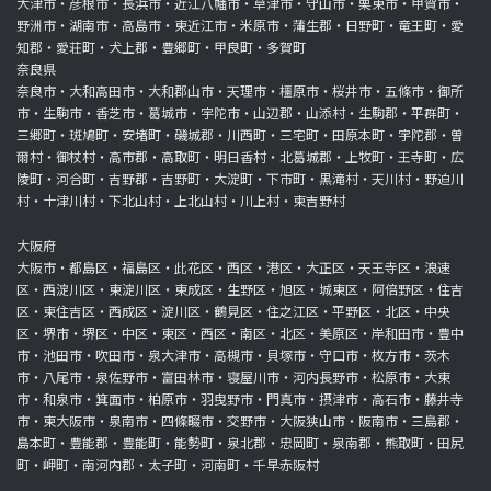
大津市・彦根市・長浜市・近江八幡市・草津市・守山市・栗東市・甲賀市・
野洲市・湖南市・高島市・東近江市・米原市・蒲生郡・日野町・竜王町・愛
知郡・愛荘町・犬上郡・豊郷町・甲良町・多賀町
奈良県
奈良市・大和高田市・大和郡山市・天理市・橿原市・桜井市・五條市・御所
市・生駒市・香芝市・葛城市・宇陀市・山辺郡・山添村・生駒郡・平群町・
三郷町・斑鳩町・安堵町・磯城郡・川西町・三宅町・田原本町・宇陀郡・曽
爾村・御杖村・高市郡・高取町・明日香村・北葛城郡・上牧町・王寺町・広
陵町・河合町・吉野郡・吉野町・大淀町・下市町・黒滝村・天川村・野迫川
村・十津川村・下北山村・上北山村・川上村・東吉野村
大阪府
大阪市・都島区・福島区・此花区・西区・港区・大正区・天王寺区・浪速
区・西淀川区・東淀川区・東成区・生野区・旭区・城東区・阿倍野区・住吉
区・東住吉区・西成区・淀川区・鶴見区・住之江区・平野区・北区・中央
区・堺市・堺区・中区・東区・西区・南区・北区・美原区・岸和田市・豊中
市・池田市・吹田市・泉大津市・高槻市・貝塚市・守口市・枚方市・茨木
市・八尾市・泉佐野市・富田林市・寝屋川市・河内長野市・松原市・大東
市・和泉市・箕面市・柏原市・羽曳野市・門真市・摂津市・高石市・藤井寺
市・東大阪市・泉南市・四條畷市・交野市・大阪狭山市・阪南市・三島郡・
島本町・豊能郡・豊能町・能勢町・泉北郡・忠岡町・泉南郡・熊取町・田尻
町・岬町・南河内郡・太子町・河南町・千早赤阪村