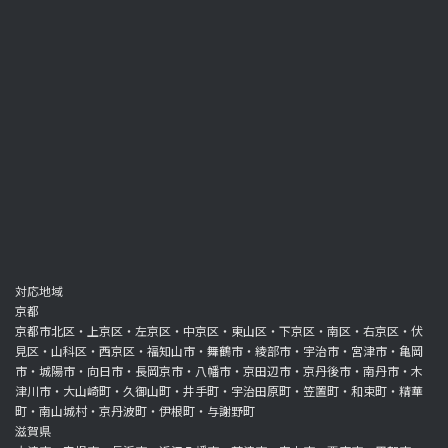
対応地域
京都
京都市北区・上京区・左京区・中京区・東山区・下京区・南区・右京区・伏
見区・山科区・西京区・福知山市・舞鶴市・綾部市・宇治市・宮津市・亀岡
市・城陽市・向日市・長岡京市・八幡市・京田辺市・京丹後市・南丹市・木
津川市・大山崎町・久御山町・井手町・宇治田原町・笠置町・和束町・精華
町・南山城村・京丹波町・伊根町・与謝野町
滋賀県