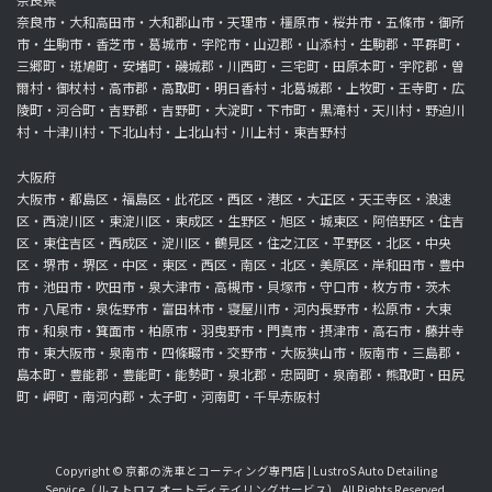
奈良市・大和高田市・大和郡山市・天理市・橿原市・桜井市・五條市・御所
市・生駒市・香芝市・葛城市・宇陀市・山辺郡・山添村・生駒郡・平群町・
三郷町・斑鳩町・安堵町・磯城郡・川西町・三宅町・田原本町・宇陀郡・曽
爾村・御杖村・高市郡・高取町・明日香村・北葛城郡・上牧町・王寺町・広
陵町・河合町・吉野郡・吉野町・大淀町・下市町・黒滝村・天川村・野迫川
村・十津川村・下北山村・上北山村・川上村・東吉野村
大阪府
大阪市・都島区・福島区・此花区・西区・港区・大正区・天王寺区・浪速
区・西淀川区・東淀川区・東成区・生野区・旭区・城東区・阿倍野区・住吉
区・東住吉区・西成区・淀川区・鶴見区・住之江区・平野区・北区・中央
区・堺市・堺区・中区・東区・西区・南区・北区・美原区・岸和田市・豊中
市・池田市・吹田市・泉大津市・高槻市・貝塚市・守口市・枚方市・茨木
市・八尾市・泉佐野市・富田林市・寝屋川市・河内長野市・松原市・大東
市・和泉市・箕面市・柏原市・羽曳野市・門真市・摂津市・高石市・藤井寺
市・東大阪市・泉南市・四條畷市・交野市・大阪狭山市・阪南市・三島郡・
島本町・豊能郡・豊能町・能勢町・泉北郡・忠岡町・泉南郡・熊取町・田尻
町・岬町・南河内郡・太子町・河南町・千早赤阪村
Copyright © 京都の洗車とコーティング専門店 | LustroS Auto Detailing
Service（ルストロス オートディテイリングサービス） All Rights Reserved.