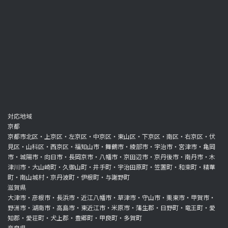
対応地域
京都
京都市北区・上京区・左京区・中京区・東山区・下京区・南区・右京区・伏
見区・山科区・西京区・福知山市・舞鶴市・綾部市・宇治市・宮津市・亀岡
市・城陽市・向日市・長岡京市・八幡市・京田辺市・京丹後市・南丹市・木
津川市・大山崎町・久御山町・井手町・宇治田原町・笠置町・和束町・精華
町・南山城村・京丹波町・伊根町・与謝野町
滋賀県
大津市・彦根市・長浜市・近江八幡市・草津市・守山市・栗東市・甲賀市・
野洲市・湖南市・高島市・東近江市・米原市・蒲生郡・日野町・竜王町・愛
知郡・愛荘町・犬上郡・豊郷町・甲良町・多賀町
奈良県