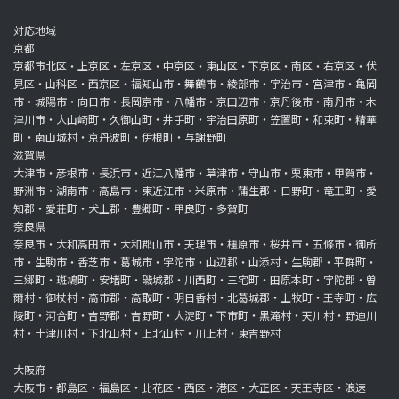
対応地域
京都
京都市北区・上京区・左京区・中京区・東山区・下京区・南区・右京区・伏
見区・山科区・西京区・福知山市・舞鶴市・綾部市・宇治市・宮津市・亀岡
市・城陽市・向日市・長岡京市・八幡市・京田辺市・京丹後市・南丹市・木
津川市・大山崎町・久御山町・井手町・宇治田原町・笠置町・和束町・精華
町・南山城村・京丹波町・伊根町・与謝野町
滋賀県
大津市・彦根市・長浜市・近江八幡市・草津市・守山市・栗東市・甲賀市・
野洲市・湖南市・高島市・東近江市・米原市・蒲生郡・日野町・竜王町・愛
知郡・愛荘町・犬上郡・豊郷町・甲良町・多賀町
奈良県
奈良市・大和高田市・大和郡山市・天理市・橿原市・桜井市・五條市・御所
市・生駒市・香芝市・葛城市・宇陀市・山辺郡・山添村・生駒郡・平群町・
三郷町・斑鳩町・安堵町・磯城郡・川西町・三宅町・田原本町・宇陀郡・曽
爾村・御杖村・高市郡・高取町・明日香村・北葛城郡・上牧町・王寺町・広
陵町・河合町・吉野郡・吉野町・大淀町・下市町・黒滝村・天川村・野迫川
村・十津川村・下北山村・上北山村・川上村・東吉野村
大阪府
大阪市・都島区・福島区・此花区・西区・港区・大正区・天王寺区・浪速