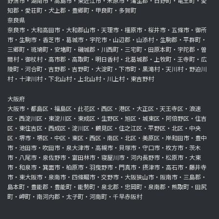
野洲市・湖南市・高島市・東近江市・米原市・蒲生郡・日野町・竜王町・愛
知郡・愛荘町・犬上郡・豊郷町・甲良町・多賀町
奈良県
奈良市・大和高田市・大和郡山市・天理市・橿原市・桜井市・五條市・御所
市・生駒市・香芝市・葛城市・宇陀市・山辺郡・山添村・生駒郡・平群町・
三郷町・斑鳩町・安堵町・磯城郡・川西町・三宅町・田原本町・宇陀郡・曽
爾村・御杖村・高市郡・高取町・明日香村・北葛城郡・上牧町・王寺町・広
陵町・河合町・吉野郡・吉野町・大淀町・下市町・黒滝村・天川村・野迫川
村・十津川村・下北山村・上北山村・川上村・東吉野村
大阪府
大阪市・都島区・福島区・此花区・西区・港区・大正区・天王寺区・浪速
区・西淀川区・東淀川区・東成区・生野区・旭区・城東区・阿倍野区・住吉
区・東住吉区・西成区・淀川区・鶴見区・住之江区・平野区・北区・中央
区・堺市・堺区・中区・東区・西区・南区・北区・美原区・岸和田市・豊中
市・池田市・吹田市・泉大津市・高槻市・貝塚市・守口市・枚方市・茨木
市・八尾市・泉佐野市・富田林市・寝屋川市・河内長野市・松原市・大東
市・和泉市・箕面市・柏原市・羽曳野市・門真市・摂津市・高石市・藤井寺
市・東大阪市・泉南市・四條畷市・交野市・大阪狭山市・阪南市・三島郡・
島本町・豊能郡・豊能町・能勢町・泉北郡・忠岡町・泉南郡・熊取町・田尻
町・岬町・南河内郡・太子町・河南町・千早赤阪村