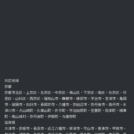
対応地域
京都
京都市北区・上京区・左京区・中京区・東山区・下京区・南区・右京区・伏
見区・山科区・西京区・福知山市・舞鶴市・綾部市・宇治市・宮津市・亀岡
市・城陽市・向日市・長岡京市・八幡市・京田辺市・京丹後市・南丹市・木
津川市・大山崎町・久御山町・井手町・宇治田原町・笠置町・和束町・精華
町・南山城村・京丹波町・伊根町・与謝野町
滋賀県
大津市・彦根市・長浜市・近江八幡市・草津市・守山市・栗東市・甲賀市・