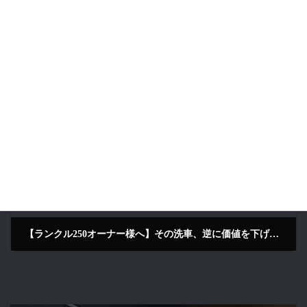
【施工事例】メルセデス・ベンツ Gクラス｜「究極の黒」を復元する精密研磨と最高峰セラミックコーティング LustroS Auto Detailing Service 京田辺 京都 大阪市より来店
2026年1月6日
次の記事
【ランクル250オーナー様へ】その洗車、逆に価値を下げていませんか？京田辺の専門店LustroSが教える「資産を守る」究極のメンテナンス LustroS Auto Detailing Service 京田辺 京都より来店
2026年1月10日