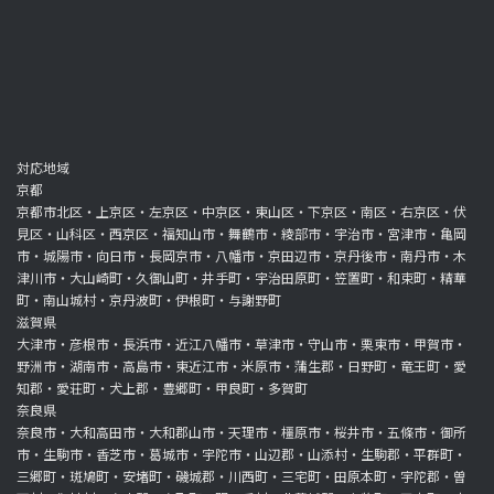
対応地域
京都
京都市北区・上京区・左京区・中京区・東山区・下京区・南区・右京区・伏
見区・山科区・西京区・福知山市・舞鶴市・綾部市・宇治市・宮津市・亀岡
市・城陽市・向日市・長岡京市・八幡市・京田辺市・京丹後市・南丹市・木
津川市・大山崎町・久御山町・井手町・宇治田原町・笠置町・和束町・精華
町・南山城村・京丹波町・伊根町・与謝野町
滋賀県
大津市・彦根市・長浜市・近江八幡市・草津市・守山市・栗東市・甲賀市・
野洲市・湖南市・高島市・東近江市・米原市・蒲生郡・日野町・竜王町・愛
知郡・愛荘町・犬上郡・豊郷町・甲良町・多賀町
奈良県
奈良市・大和高田市・大和郡山市・天理市・橿原市・桜井市・五條市・御所
市・生駒市・香芝市・葛城市・宇陀市・山辺郡・山添村・生駒郡・平群町・
三郷町・斑鳩町・安堵町・磯城郡・川西町・三宅町・田原本町・宇陀郡・曽