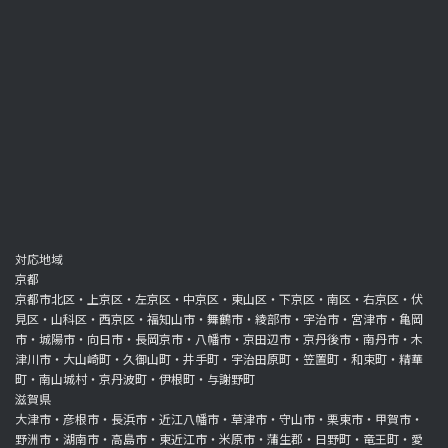
対応地域
京都
京都市北区・上京区・左京区・中京区・東山区・下京区・南区・右京区・伏
見区・山科区・西京区・福知山市・舞鶴市・綾部市・宇治市・宮津市・亀岡
市・城陽市・向日市・長岡京市・八幡市・京田辺市・京丹後市・南丹市・木
津川市・大山崎町・久御山町・井手町・宇治田原町・笠置町・和束町・精華
町・南山城村・京丹波町・伊根町・与謝野町
滋賀県
大津市・彦根市・長浜市・近江八幡市・草津市・守山市・栗東市・甲賀市・
野洲市・湖南市・高島市・東近江市・米原市・蒲生郡・日野町・竜王町・愛