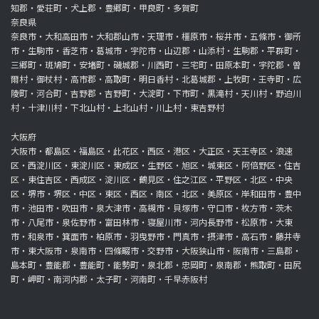
知郡・愛荘町・犬上郡・豊郷町・甲良町・多賀町
奈良県
奈良市・大和高田市・大和郡山市・天理市・橿原市・桜井市・五條市・御所
市・生駒市・香芝市・葛城市・宇陀市・山辺郡・山添村・生駒郡・平群町・
三郷町・斑鳩町・安堵町・磯城郡・川西町・三宅町・田原本町・宇陀郡・曽
爾村・御杖村・高市郡・高取町・明日香村・北葛城郡・上牧町・王寺町・広
陵町・河合町・吉野郡・吉野町・大淀町・下市町・黒滝村・天川村・野迫川
村・十津川村・下北山村・上北山村・川上村・東吉野村
大阪府
大阪市・都島区・福島区・此花区・西区・港区・大正区・天王寺区・浪速
区・西淀川区・東淀川区・東成区・生野区・旭区・城東区・阿倍野区・住吉
区・東住吉区・西成区・淀川区・鶴見区・住之江区・平野区・北区・中央
区・堺市・堺区・中区・東区・西区・南区・北区・美原区・岸和田市・豊中
市・池田市・吹田市・泉大津市・高槻市・貝塚市・守口市・枚方市・茨木
市・八尾市・泉佐野市・富田林市・寝屋川市・河内長野市・松原市・大東
市・和泉市・箕面市・柏原市・羽曳野市・門真市・摂津市・高石市・藤井寺
市・東大阪市・泉南市・四條畷市・交野市・大阪狭山市・阪南市・三島郡・
島本町・豊能郡・豊能町・能勢町・泉北郡・忠岡町・泉南郡・熊取町・田尻
町・岬町・南河内郡・太子町・河南町・千早赤阪村