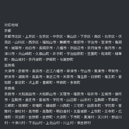
対応地域
京都
京都市北区・上京区・左京区・中京区・東山区・下京区・南区・右京区・伏
見区・山科区・西京区・福知山市・舞鶴市・綾部市・宇治市・宮津市・亀岡
市・城陽市・向日市・長岡京市・八幡市・京田辺市・京丹後市・南丹市・木
津川市・大山崎町・久御山町・井手町・宇治田原町・笠置町・和束町・精華
町・南山城村・京丹波町・伊根町・与謝野町
滋賀県
大津市・彦根市・長浜市・近江八幡市・草津市・守山市・栗東市・甲賀市・
野洲市・湖南市・高島市・東近江市・米原市・蒲生郡・日野町・竜王町・愛
知郡・愛荘町・犬上郡・豊郷町・甲良町・多賀町
奈良県
奈良市・大和高田市・大和郡山市・天理市・橿原市・桜井市・五條市・御所
市・生駒市・香芝市・葛城市・宇陀市・山辺郡・山添村・生駒郡・平群町・
三郷町・斑鳩町・安堵町・磯城郡・川西町・三宅町・田原本町・宇陀郡・曽
爾村・御杖村・高市郡・高取町・明日香村・北葛城郡・上牧町・王寺町・広
陵町・河合町・吉野郡・吉野町・大淀町・下市町・黒滝村・天川村・野迫川
村・十津川村・下北山村・上北山村・川上村・東吉野村