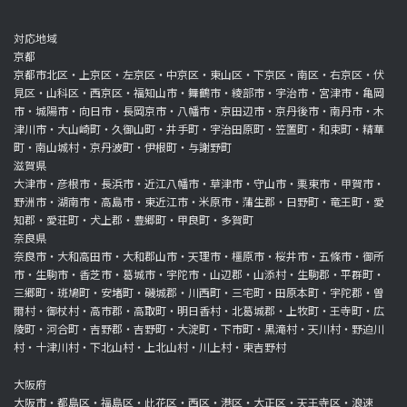
対応地域
京都
京都市北区・上京区・左京区・中京区・東山区・下京区・南区・右京区・伏
見区・山科区・西京区・福知山市・舞鶴市・綾部市・宇治市・宮津市・亀岡
市・城陽市・向日市・長岡京市・八幡市・京田辺市・京丹後市・南丹市・木
津川市・大山崎町・久御山町・井手町・宇治田原町・笠置町・和束町・精華
町・南山城村・京丹波町・伊根町・与謝野町
滋賀県
大津市・彦根市・長浜市・近江八幡市・草津市・守山市・栗東市・甲賀市・
野洲市・湖南市・高島市・東近江市・米原市・蒲生郡・日野町・竜王町・愛
知郡・愛荘町・犬上郡・豊郷町・甲良町・多賀町
奈良県
奈良市・大和高田市・大和郡山市・天理市・橿原市・桜井市・五條市・御所
市・生駒市・香芝市・葛城市・宇陀市・山辺郡・山添村・生駒郡・平群町・
三郷町・斑鳩町・安堵町・磯城郡・川西町・三宅町・田原本町・宇陀郡・曽
爾村・御杖村・高市郡・高取町・明日香村・北葛城郡・上牧町・王寺町・広
陵町・河合町・吉野郡・吉野町・大淀町・下市町・黒滝村・天川村・野迫川
村・十津川村・下北山村・上北山村・川上村・東吉野村
大阪府
大阪市・都島区・福島区・此花区・西区・港区・大正区・天王寺区・浪速