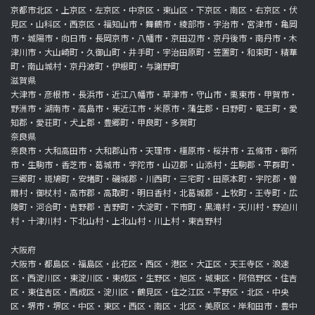
京都市北区・上京区・左京区・中京区・東山区・下京区・南区・右京区・伏
見区・山科区・西京区・福知山市・舞鶴市・綾部市・宇治市・宮津市・亀岡
市・城陽市・向日市・長岡京市・八幡市・京田辺市・京丹後市・南丹市・木
津川市・大山崎町・久御山町・井手町・宇治田原町・笠置町・和束町・精華
町・南山城村・京丹波町・伊根町・与謝野町
滋賀県
大津市・彦根市・長浜市・近江八幡市・草津市・守山市・栗東市・甲賀市・
野洲市・湖南市・高島市・東近江市・米原市・蒲生郡・日野町・竜王町・愛
知郡・愛荘町・犬上郡・豊郷町・甲良町・多賀町
奈良県
奈良市・大和高田市・大和郡山市・天理市・橿原市・桜井市・五條市・御所
市・生駒市・香芝市・葛城市・宇陀市・山辺郡・山添村・生駒郡・平群町・
三郷町・斑鳩町・安堵町・磯城郡・川西町・三宅町・田原本町・宇陀郡・曽
爾村・御杖村・高市郡・高取町・明日香村・北葛城郡・上牧町・王寺町・広
陵町・河合町・吉野郡・吉野町・大淀町・下市町・黒滝村・天川村・野迫川
村・十津川村・下北山村・上北山村・川上村・東吉野村
大阪府
大阪市・都島区・福島区・此花区・西区・港区・大正区・天王寺区・浪速
区・西淀川区・東淀川区・東成区・生野区・旭区・城東区・阿倍野区・住吉
区・東住吉区・西成区・淀川区・鶴見区・住之江区・平野区・北区・中央
区・堺市・堺区・中区・東区・西区・南区・北区・美原区・岸和田市・豊中