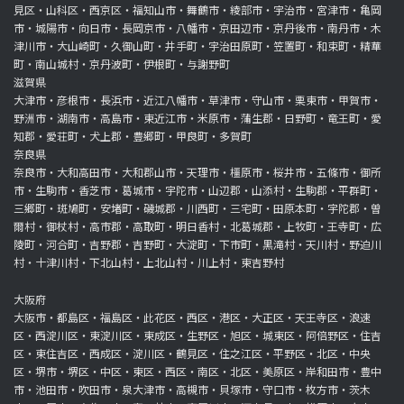
見区・山科区・西京区・福知山市・舞鶴市・綾部市・宇治市・宮津市・亀岡
市・城陽市・向日市・長岡京市・八幡市・京田辺市・京丹後市・南丹市・木
津川市・大山崎町・久御山町・井手町・宇治田原町・笠置町・和束町・精華
町・南山城村・京丹波町・伊根町・与謝野町
滋賀県
大津市・彦根市・長浜市・近江八幡市・草津市・守山市・栗東市・甲賀市・
野洲市・湖南市・高島市・東近江市・米原市・蒲生郡・日野町・竜王町・愛
知郡・愛荘町・犬上郡・豊郷町・甲良町・多賀町
奈良県
奈良市・大和高田市・大和郡山市・天理市・橿原市・桜井市・五條市・御所
市・生駒市・香芝市・葛城市・宇陀市・山辺郡・山添村・生駒郡・平群町・
三郷町・斑鳩町・安堵町・磯城郡・川西町・三宅町・田原本町・宇陀郡・曽
爾村・御杖村・高市郡・高取町・明日香村・北葛城郡・上牧町・王寺町・広
陵町・河合町・吉野郡・吉野町・大淀町・下市町・黒滝村・天川村・野迫川
村・十津川村・下北山村・上北山村・川上村・東吉野村
大阪府
大阪市・都島区・福島区・此花区・西区・港区・大正区・天王寺区・浪速
区・西淀川区・東淀川区・東成区・生野区・旭区・城東区・阿倍野区・住吉
区・東住吉区・西成区・淀川区・鶴見区・住之江区・平野区・北区・中央
区・堺市・堺区・中区・東区・西区・南区・北区・美原区・岸和田市・豊中
市・池田市・吹田市・泉大津市・高槻市・貝塚市・守口市・枚方市・茨木