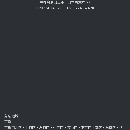
京都府京田辺市三山木西荒木7-3
TEL:0774-34-6280 FAX:0774-34-6281
対応地域
京都
京都市北区・上京区・左京区・中京区・東山区・下京区・南区・右京区・伏