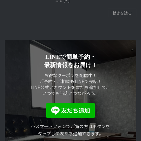
台で […]
続きを読む
LINEで簡単予約・
最新情報をお届け！
お得なクーポンを配信中！
ご予約・ご相談もLINEで完結！
LINE公式アカウントを友だち追加して、
いつでも当店とつながろう。
※スマートフォンでご覧の方はボタンを
タップして友だち追加できます。