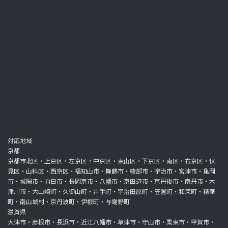
対応地域
京都
京都市北区・上京区・左京区・中京区・東山区・下京区・南区・右京区・伏
見区・山科区・西京区・福知山市・舞鶴市・綾部市・宇治市・宮津市・亀岡
市・城陽市・向日市・長岡京市・八幡市・京田辺市・京丹後市・南丹市・木
津川市・大山崎町・久御山町・井手町・宇治田原町・笠置町・和束町・精華
町・南山城村・京丹波町・伊根町・与謝野町
滋賀県
大津市・彦根市・長浜市・近江八幡市・草津市・守山市・栗東市・甲賀市・