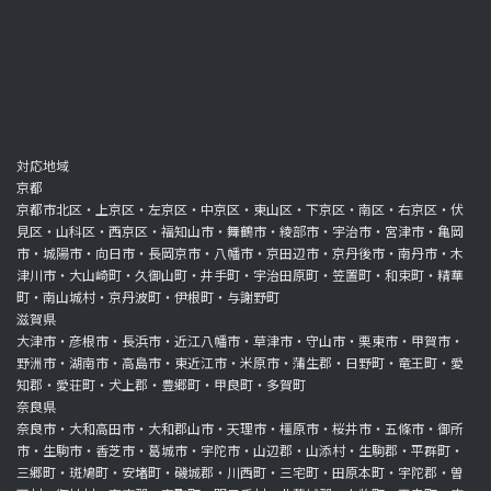
対応地域
京都
京都市北区・上京区・左京区・中京区・東山区・下京区・南区・右京区・伏
見区・山科区・西京区・福知山市・舞鶴市・綾部市・宇治市・宮津市・亀岡
市・城陽市・向日市・長岡京市・八幡市・京田辺市・京丹後市・南丹市・木
津川市・大山崎町・久御山町・井手町・宇治田原町・笠置町・和束町・精華
町・南山城村・京丹波町・伊根町・与謝野町
滋賀県
大津市・彦根市・長浜市・近江八幡市・草津市・守山市・栗東市・甲賀市・
野洲市・湖南市・高島市・東近江市・米原市・蒲生郡・日野町・竜王町・愛
知郡・愛荘町・犬上郡・豊郷町・甲良町・多賀町
奈良県
奈良市・大和高田市・大和郡山市・天理市・橿原市・桜井市・五條市・御所
市・生駒市・香芝市・葛城市・宇陀市・山辺郡・山添村・生駒郡・平群町・
三郷町・斑鳩町・安堵町・磯城郡・川西町・三宅町・田原本町・宇陀郡・曽