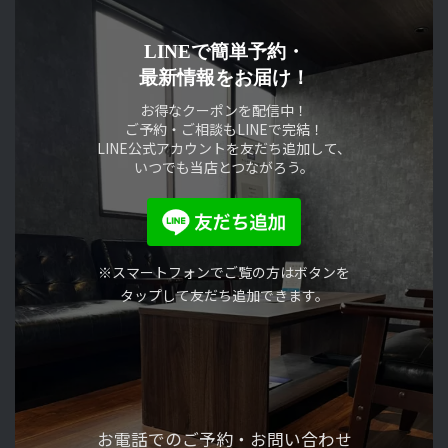
ペ
ー
LINEで簡単予約・
最新情報をお届け！
ジ
お得なクーポンを配信中！
送
ご予約・ご相談もLINEで完結！
LINE公式アカウントを友だち追加して、
り
いつでも当店とつながろう。
※スマートフォンでご覧の方はボタンを
タップして友だち追加できます。
お電話でのご予約・
お問い合わせ