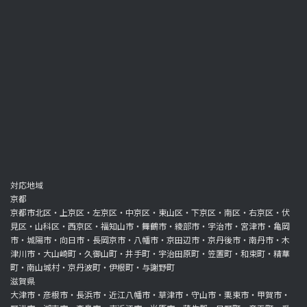
対応地域
京都
京都市北区・上京区・左京区・中京区・東山区・下京区・南区・右京区・伏
見区・山科区・西京区・福知山市・舞鶴市・綾部市・宇治市・宮津市・亀岡
市・城陽市・向日市・長岡京市・八幡市・京田辺市・京丹後市・南丹市・木
津川市・大山崎町・久御山町・井手町・宇治田原町・笠置町・和束町・精華
町・南山城村・京丹波町・伊根町・与謝野町
滋賀県
大津市・彦根市・長浜市・近江八幡市・草津市・守山市・栗東市・甲賀市・