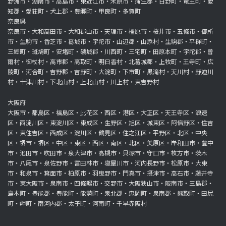
野洲市・湖南市・高島市・東近江市・米原市・蒲生郡・日野町・竜王町・愛
知郡・愛荘町・犬上郡・豊郷町・甲良町・多賀町
奈良県
奈良市・大和高田市・大和郡山市・天理市・橿原市・桜井市・五條市・御所
市・生駒市・香芝市・葛城市・宇陀市・山辺郡・山添村・生駒郡・平群町・
三郷町・斑鳩町・安堵町・磯城郡・川西町・三宅町・田原本町・宇陀郡・曽
爾村・御杖村・高市郡・高取町・明日香村・北葛城郡・上牧町・王寺町・広
陵町・河合町・吉野郡・吉野町・大淀町・下市町・黒滝村・天川村・野迫川
村・十津川村・下北山村・上北山村・川上村・東吉野村
大阪府
大阪市・都島区・福島区・此花区・西区・港区・大正区・天王寺区・浪速
区・西淀川区・東淀川区・東成区・生野区・旭区・城東区・阿倍野区・住吉
区・東住吉区・西成区・淀川区・鶴見区・住之江区・平野区・北区・中央
区・堺市・堺区・中区・東区・西区・南区・北区・美原区・岸和田市・豊中
市・池田市・吹田市・泉大津市・高槻市・貝塚市・守口市・枚方市・茨木
市・八尾市・泉佐野市・富田林市・寝屋川市・河内長野市・松原市・大東
市・和泉市・箕面市・柏原市・羽曳野市・門真市・摂津市・高石市・藤井寺
市・東大阪市・泉南市・四條畷市・交野市・大阪狭山市・阪南市・三島郡・
島本町・豊能郡・豊能町・能勢町・泉北郡・忠岡町・泉南郡・熊取町・田尻
町・岬町・南河内郡・太子町・河南町・千早赤阪村